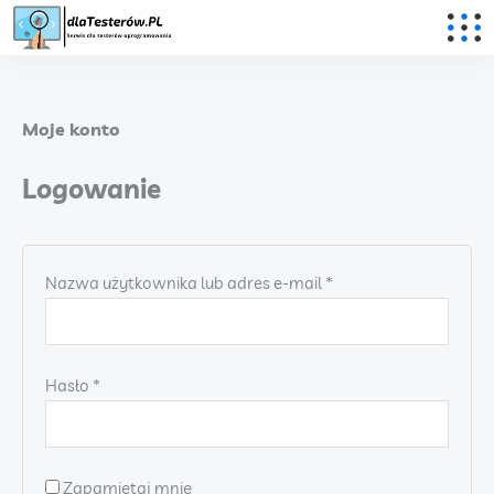
Przejdź
do
treści
Moje konto
Logowanie
Wymagane
Nazwa użytkownika lub adres e-mail
*
Wymagane
Hasło
*
Zapamiętaj mnie