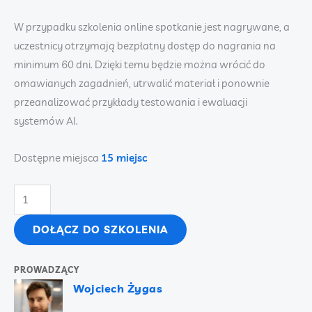
W przypadku szkolenia online spotkanie jest nagrywane, a
uczestnicy otrzymają bezpłatny dostęp do nagrania na
minimum 60 dni. Dzięki temu będzie można wrócić do
omawianych zagadnień, utrwalić materiał i ponownie
przeanalizować przykłady testowania i ewaluacji
systemów AI.
Dostępne miejsca
15 miejsc
ilość
Ewaluacja
DOŁĄCZ DO SZKOLENIA
i
testowanie
systemów
PROWADZĄCY
AI
Wojciech Żygas
-