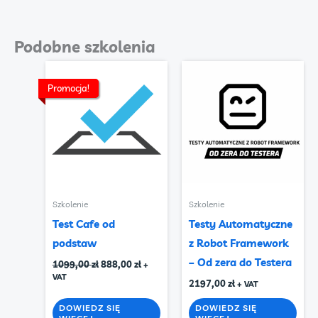
Podobne szkolenia
Promocja!
Promocja!
Szkolenie
Szkolenie
Test Cafe od
Testy Automatyczne
podstaw
z Robot Framework
– Od zera do Testera
Pierwotna
Aktualna
1099,00
zł
888,00
zł
+
cena
cena
VAT
2197,00
zł
+ VAT
wynosiła:
wynosi:
1099,00 zł.
888,00 zł.
DOWIEDZ SIĘ
DOWIEDZ SIĘ