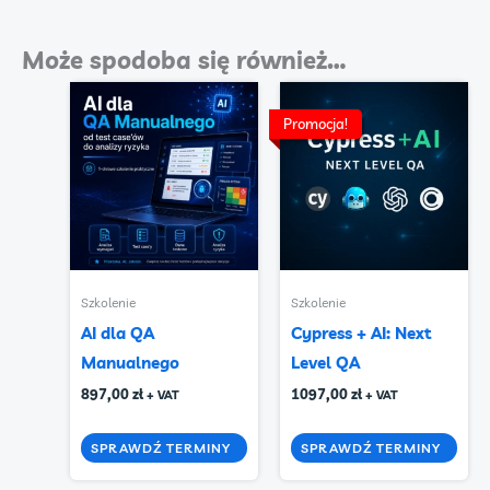
Może spodoba się również…
Promocja!
Promocja!
Szkolenie
Szkolenie
AI dla QA
Cypress + AI: Next
Manualnego
Level QA
897,00
zł
1097,00
zł
+ VAT
+ VAT
SPRAWDŹ TERMINY
SPRAWDŹ TERMINY