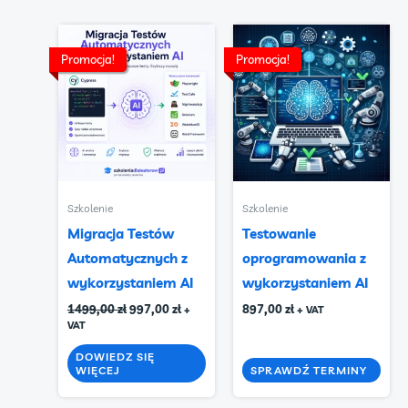
Promocja!
Promocja!
Promocja!
Promocja!
Szkolenie
Szkolenie
Migracja Testów
Testowanie
Automatycznych z
oprogramowania z
wykorzystaniem AI
wykorzystaniem AI
Pierwotna
Aktualna
1499,00
zł
997,00
zł
897,00
zł
+
+ VAT
cena
cena
VAT
wynosiła:
wynosi:
1499,00 zł.
997,00 zł.
DOWIEDZ SIĘ
WIĘCEJ
SPRAWDŹ TERMINY